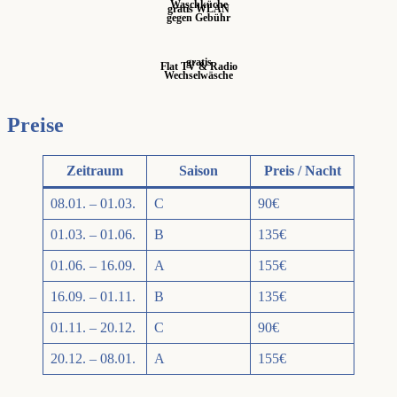
Waschküche
gratis WLAN
gegen Gebühr
gratis
Flat TV & Radio
Wechselwäsche
Preise
Zeitraum
Saison
Preis / Nacht
08.01. – 01.03.
C
90€
01.03. – 01.06.
B
135€
01.06. – 16.09.
A
155€
16.09. – 01.11.
B
135€
01.11. – 20.12.
C
90€
20.12. – 08.01.
A
155€