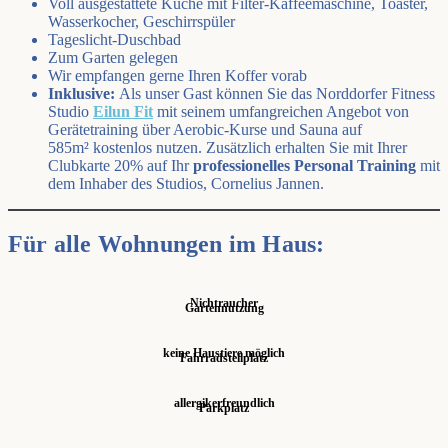
Voll ausgestattete Küche mit Filter-Kaffeemaschine, Toaster,
Wasserkocher, Geschirrspüler
Tageslicht-Duschbad
Zum Garten gelegen
Wir empfangen gerne Ihren Koffer vorab
Inklusive:
Als unser Gast können Sie das Norddorfer Fitness
Studio
Eilun Fit
mit seinem umfangreichen Angebot von
Gerätetraining über Aerobic-Kurse und Sauna auf
585m² kostenlos nutzen. Zusätzlich erhalten Sie mit Ihrer
Clubkarte 20% auf Ihr
professionelles Personal Training
mit
dem Inhaber des Studios, Cornelius Jannen.
Für alle Wohnungen im Haus:
Nichtraucher
Gartennutzung
keine Haustiere möglich
Fahrradstellplatz
allergiker­freundlich
Parkplatz