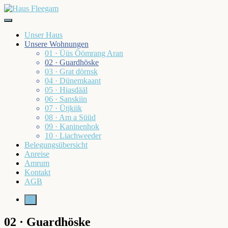
Skip
to
Haus Fleegam
content
Unser Haus
Unsere Wohnungen
01 · Üüs Öömrang Aran
02 · Guardhöske
03 · Grat dörnsk
04 · Dünemkaant
05 · Hiasdääl
06 · Sanskiin
07 · Ütjkiik
08 · Am a Süüd
09 · Kaninenhok
10 · Liachweeder
Belegungsübersicht
Anreise
Amrum
Kontakt
AGB
More
02 · Guardhöske