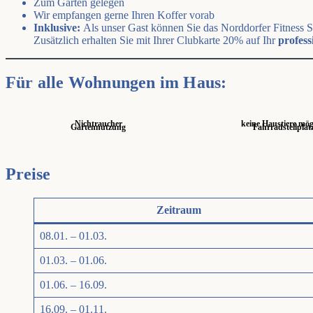
Zum Garten gelegen
Wir empfangen gerne Ihren Koffer vorab
Inklusive:
Als unser Gast können Sie das Norddorfer Fitness 
Zusätzlich erhalten Sie mit Ihrer Clubkarte 20% auf Ihr
profess
Für alle Wohnungen im Haus:
Nichtraucher
keine Haustiere mög
Gartennutzung
Fahrradstellplat
Preise
Zeitraum
08.01. – 01.03.
01.03. – 01.06.
01.06. – 16.09.
16.09. – 01.11.