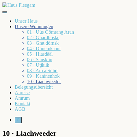
Skip
to
Haus Fleegam
content
Unser Haus
Unsere Wohnungen
01 · Üüs Öömrang Aran
02 · Guardhöske
03 · Grat dörnsk
04 · Dünemkaant
05 · Hiasdääl
06 · Sanskiin
07 · Ütjkiik
08 · Am a Süüd
09 · Kaninenhok
10 · Liachweeder
Belegungsübersicht
Anreise
Amrum
Kontakt
AGB
More
10 · Liachweeder