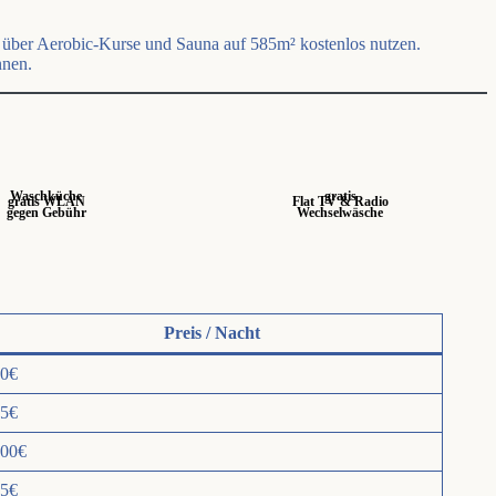
 über Aerobic-Kurse und Sauna auf 585m² kostenlos nutzen.
nnen.
Waschküche
gratis
gratis WLAN
Flat TV & Radio
gegen Gebühr
Wechselwäsche
Preis / Nacht
0€
5€
00€
5€