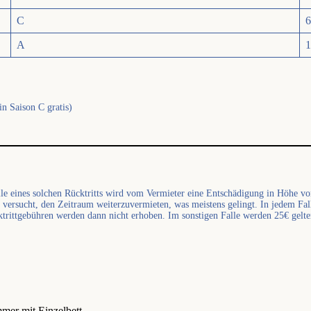
C
6
A
1
n Saison C gratis)
lle eines solchen Rücktritts wird vom Vermieter eine Entschädigung in Höhe von
versucht, den Zeitraum weiterzuvermieten, was meistens gelingt. In jedem Fall 
trittgebühren werden dann nicht erhoben. Im sonstigen Falle werden 25€ gelt
mer mit Einzelbett