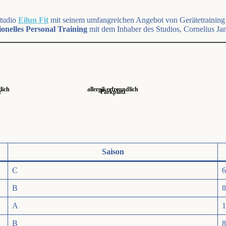
Studio
Eilun Fit
mit seinem umfangreichen Angebot von Gerätetraining
ionelles Personal Training
mit dem Inhaber des Studios, Cornelius Ja
lich
allergiker­freundlich
z
Parkplatz
Saison
C
6
B
8
A
1
B
8