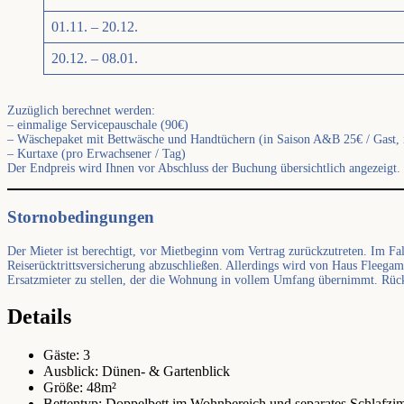
01.11. – 20.12.
20.12. – 08.01.
Zuzüglich berechnet werden:
– einmalige Servicepauschale (90€)
– Wäschepaket mit Bettwäsche und Handtüchern (in Saison A&B 25€ / Gast, i
– Kurtaxe (pro Erwachsener / Tag)
Der Endpreis wird Ihnen vor Abschluss der Buchung übersichtlich angezeigt.
Stornobedingungen
Der Mieter ist berechtigt, vor Mietbeginn vom Vertrag zurückzutreten. Im Fa
Reiserücktrittsversicherung abzuschließen. Allerdings wird von Haus Fleegam 
Ersatzmieter zu stellen, der die Wohnung in vollem Umfang übernimmt. Rück
Details
Gäste:
3
Ausblick:
Dünen- & Gartenblick
Größe:
48m²
Bettentyp:
Doppelbett im Wohnbereich und separates Schlafzim